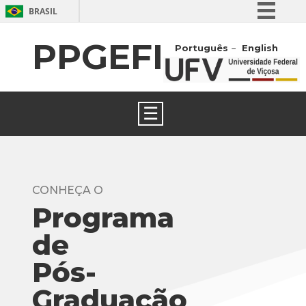
BRASIL
Simplifique!
PPGEFI
Português
English
Comunica BR
Participe
Acesso à informação
☰
Legislação
Canais
CONHEÇA O
Programa
de
Pós-
Graduação