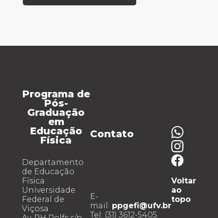
Programa de
Pós-
Graduação
em
Educação
Contato
Física
Departamento
de Educação
Física
Voltar
Universidade
ao
E-
Federal de
topo
mail:
ppgefi@ufv.br
Viçosa
Tel: (31) 3612-5405
Av. PH Rolfs s/n –